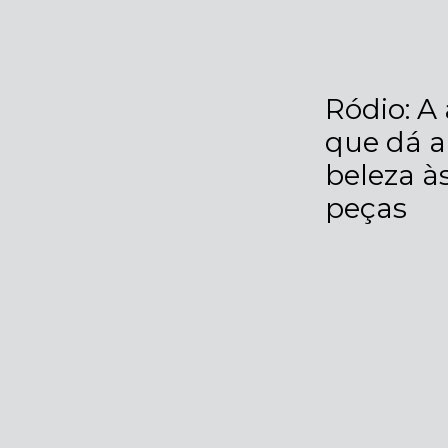
Ródio: A
que dá a
beleza à
peças